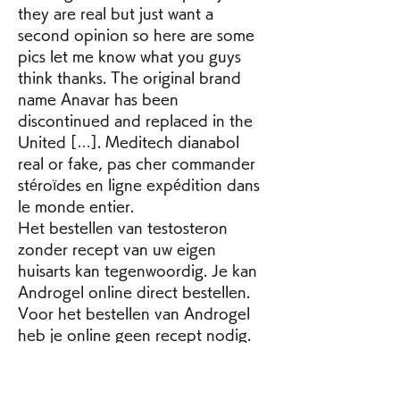
they are real but just want a 
second opinion so here are some 
pics let me know what you guys 
think thanks. The original brand 
name Anavar has been 
discontinued and replaced in the 
United […]. Meditech dianabol 
real or fake, pas cher commander 
stéroïdes en ligne expédition dans 
le monde entier. 
Het bestellen van testosteron 
zonder recept van uw eigen 
huisarts kan tegenwoordig. Je kan 
Androgel online direct bestellen. 
Voor het bestellen van Androgel 
heb je online geen recept nodig. 
Koop Androgel bij de 
Medicijnenwinkel De synthetische 
vorm is vaak een stuk duurder en 