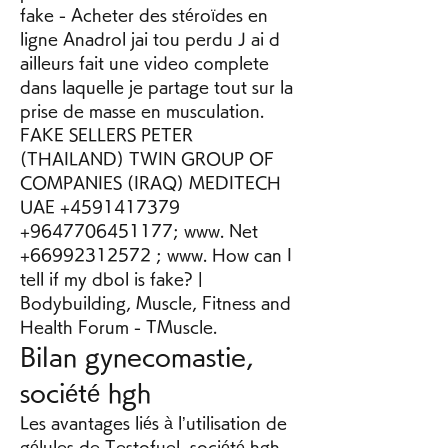
fake - Acheter des stéroïdes en 
ligne Anadrol jai tou perdu J ai d 
ailleurs fait une video complete 
dans laquelle je partage tout sur la 
prise de masse en musculation. 
FAKE SELLERS PETER 
(THAILAND) TWIN GROUP OF 
COMPANIES (IRAQ) MEDITECH 
UAE +4591417379 
+9647706451177; www. Net 
+66992312572 ; www. How can I 
tell if my dbol is fake? | 
Bodybuilding, Muscle, Fitness and 
Health Forum - TMuscle. 
Bilan gynecomastie, 
société hgh
Les avantages liés à l’utilisation de 
gélules de Testofuel, société hgh 