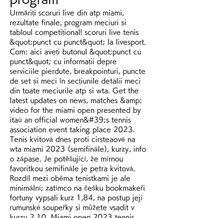
Urmăriți scoruri live din atp miami, 
rezultate finale, program meciuri și 
tabloul competițional! scoruri live tenis 
&quot;punct cu punct&quot; la livesport. 
Com: aici aveți butonul &quot;punct cu 
punct&quot; cu informații depre 
serviciile pierdute, breakpointuri, puncte 
de set și meci în secțiunile detalii meci 
din toate meciurile atp și wta. Get the 
latest updates on news, matches &amp; 
video for the miami open presented by 
itaú an official women&#39;s tennis 
association event taking place 2023. 
Tenis kvitová dnes proti cirsteaové na 
wta miami 2023 (semifinále), kurzy, info 
o zápase. Je potěšující, že mírnou 
favoritkou semifinále je petra kvitová. 
Rozdíl mezi oběma tenistkami je ale 
minimální; zatímco na češku bookmakeři 
fortuny vypsali kurz 1,84, na postup její 
rumunské soupeřky si můžete vsadit v 
kurzu 2,10. Miami open 2023 tennis 