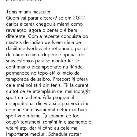
Tenis miami masculin.
Quem vai parar alcaraz? se em 2022 
carlos alcaraz chegou a miami como 
revelação, agora o cenário é bem 
diferente. Com a recente conquista do 
masters de indian wells em cima de 
daniil medvedev, ele retomou o posto 
de número um e depende apenas de 
seus esforços para se manter lá: se 
confirmar o bicampeonato na flórida, 
permanece no topo até o início da 
temporada de saibro. Prosport îți oferă 
cele mai noi știri din tenis. Fii la curent 
cu tot ce se întâmplă în cel mai îndrăgit 
sport cu racheta. Află programul 
competițional din wta și atp și vezi cine 
conduce în clasamentul celor mai buni 
sportivi din lume. Îți spunem ce loc 
ocupă tenismenii români în clasamentele 
wta și atp, dar și când au cele mai 
importante meciuri. Schedule roster 