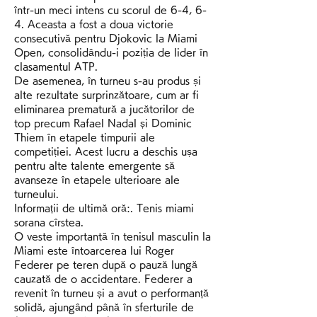
într-un meci intens cu scorul de 6-4, 6-
4. Aceasta a fost a doua victorie 
consecutivă pentru Djokovic la Miami 
Open, consolidându-i poziția de lider în 
clasamentul ATP.
De asemenea, în turneu s-au produs și 
alte rezultate surprinzătoare, cum ar fi 
eliminarea prematură a jucătorilor de 
top precum Rafael Nadal și Dominic 
Thiem în etapele timpurii ale 
competiției. Acest lucru a deschis ușa 
pentru alte talente emergente să 
avanseze în etapele ulterioare ale 
turneului.
Informații de ultimă oră:. Tenis miami 
sorana cîrstea.
O veste importantă în tenisul masculin la 
Miami este întoarcerea lui Roger 
Federer pe teren după o pauză lungă 
cauzată de o accidentare. Federer a 
revenit în turneu și a avut o performanță 
solidă, ajungând până în sferturile de 