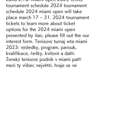
tournament schedule 2024 tournament 
schedule 2024 miami open will take 
place march 17 – 31. 2024 tournament 
tickets to learn more about ticket 
options for the 2024 miami open 
presented by itaú, please fill out the our 
interest form. Tenisový turnaj wta miami 
2023: výsledky, program, pavouk, 
kvalifikace, češky, kvitová a další. 
Ženský tenisový podnik v miami patří 
mezi ty vůbec největší, hraje se ve 
stejném termínu jako neméně prestižní 
mužská akce. Here&#39;s what you 
need to know about the miami open. 
Urmăriți scoruri live din wta miami, 
rezultate finale, program meciuri și 
tabloul competițional! scoruri live tenis 
&quot;punct cu punct&quot; la livesport. 
Com: aici aveți butonul &quot;punct cu 
punct&quot; cu informații depre 
serviciile pierdute, breakpointuri, puncte 
de set și meci în secțiunile detalii meci 