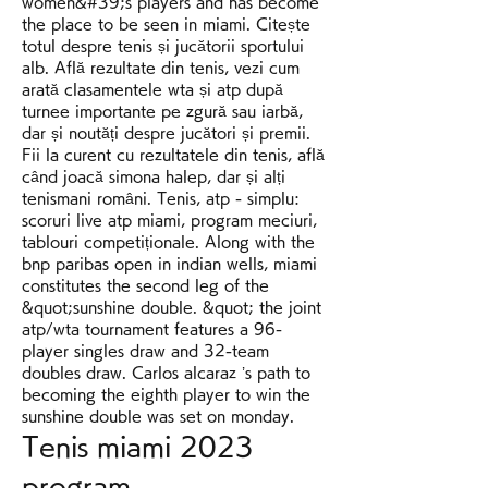
women&#39;s players and has become 
the place to be seen in miami. Citește 
totul despre tenis și jucătorii sportului 
alb. Află rezultate din tenis, vezi cum 
arată clasamentele wta și atp după 
turnee importante pe zgură sau iarbă, 
dar și noutăți despre jucători și premii. 
Fii la curent cu rezultatele din tenis, află 
când joacă simona halep, dar și alți 
tenismani români. Tenis, atp - simplu: 
scoruri live atp miami, program meciuri, 
tablouri competiționale. Along with the 
bnp paribas open in indian wells, miami 
constitutes the second leg of the 
&quot;sunshine double. &quot; the joint 
atp/wta tournament features a 96-
player singles draw and 32-team 
doubles draw. Carlos alcaraz ’s path to 
becoming the eighth player to win the 
sunshine double was set on monday. 
Tenis miami 2023 
program