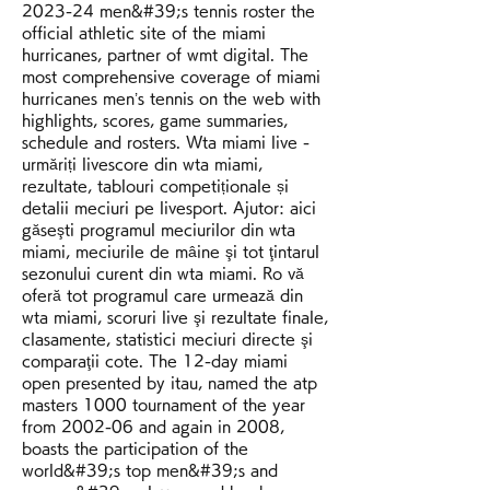
2023-24 men&#39;s tennis roster the 
official athletic site of the miami 
hurricanes, partner of wmt digital. The 
most comprehensive coverage of miami 
hurricanes men’s tennis on the web with 
highlights, scores, game summaries, 
schedule and rosters. Wta miami live - 
urmăriți livescore din wta miami, 
rezultate, tablouri competiționale și 
detalii meciuri pe livesport. Ajutor: aici 
găseşti programul meciurilor din wta 
miami, meciurile de mâine şi tot ţintarul 
sezonului curent din wta miami. Ro vă 
oferă tot programul care urmează din 
wta miami, scoruri live şi rezultate finale, 
clasamente, statistici meciuri directe şi 
comparaţii cote. The 12-day miami 
open presented by itau, named the atp 
masters 1000 tournament of the year 
from 2002-06 and again in 2008, 
boasts the participation of the 
world&#39;s top men&#39;s and 