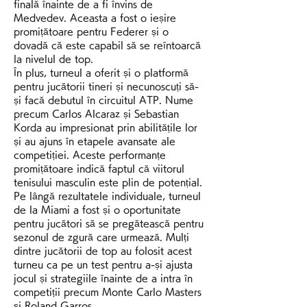
finală înainte de a fi învins de 
Medvedev. Aceasta a fost o ieșire 
promițătoare pentru Federer și o 
dovadă că este capabil să se reîntoarcă 
la nivelul de top.
În plus, turneul a oferit și o platformă 
pentru jucătorii tineri și necunoscuți să-
și facă debutul în circuitul ATP. Nume 
precum Carlos Alcaraz și Sebastian 
Korda au impresionat prin abilitățile lor 
și au ajuns în etapele avansate ale 
competiției. Aceste performanțe 
promițătoare indică faptul că viitorul 
tenisului masculin este plin de potențial.
Pe lângă rezultatele individuale, turneul 
de la Miami a fost și o oportunitate 
pentru jucători să se pregătească pentru 
sezonul de zgură care urmează. Mulți 
dintre jucătorii de top au folosit acest 
turneu ca pe un test pentru a-și ajusta 
jocul și strategiile înainte de a intra în 
competiții precum Monte Carlo Masters 
și Roland Garros.