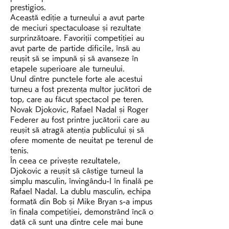
prestigios.
Această ediție a turneului a avut parte 
de meciuri spectaculoase și rezultate 
surprinzătoare. Favoriții competiției au 
avut parte de partide dificile, însă au 
reușit să se impună și să avanseze în 
etapele superioare ale turneului.
Unul dintre punctele forte ale acestui 
turneu a fost prezența multor jucători de 
top, care au făcut spectacol pe teren. 
Novak Djokovic, Rafael Nadal și Roger 
Federer au fost printre jucătorii care au 
reușit să atragă atenția publicului și să 
ofere momente de neuitat pe terenul de 
tenis.
În ceea ce privește rezultatele, 
Djokovic a reușit să câștige turneul la 
simplu masculin, învingându-l în finală pe 
Rafael Nadal. La dublu masculin, echipa 
formată din Bob și Mike Bryan s-a impus 
în finala competiției, demonstrând încă o 
dată că sunt una dintre cele mai bune 