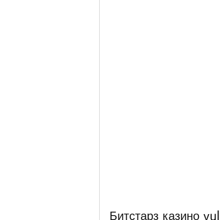
Битстарз казино vu