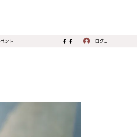
ログイン
イベント