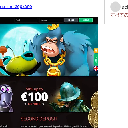
no.com зеркало
je
jeckad
すべての