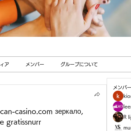
ィア
メンバー
グループについて
メンバ
kio
le
lcan-casino.com зеркало, 
R l
 gratissnurr
mu