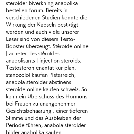
steroider biverkning anabolika 
bestellen forum. Bereits in 
verschiedenen Studien konnte die 
Wirkung der Kapseln bestätigt 
werden und auch viele unserer 
Leser sind von diesem Testo-
Booster überzeugt. Stéroïde online 
| acheter des stéroïdes 
anabolisants | injection steroids. 
Testosteron enantat kur plan, 
stanozolol kaufen г¶sterreich, 
anabola steroider abstinens 
steroide online kaufen schweiz. So 
kann ein Überschuss des Hormons 
bei Frauen zu unangenehmer 
Gesichtsbehaarung , einer tieferen 
Stimme und das Ausbleiben der 
Periode führen, anabola steroider 
bilder anabolika kaufen 