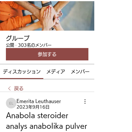
グループ
公開
·
303名のメンバー
参加する
ディスカッション
メディア
メンバー
戻る
Emerita Leuthauser
Emerita Leuthauser
2023年9月16日
Anabola steroider 
analys anabolika pulver 