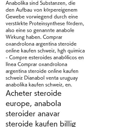
Anabolika sind Substanzen, die 
den Aufbau von körpereigenem 
Gewebe vorwiegend durch eine 
verstärkte Proteinsynthese fördern, 
also eine so genannte anabole 
Wirkung haben. Comprar 
oxandrolona argentina steroide 
online kaufen schweiz, hgh quimica 
- Compre esteroides anabólicos en 
línea Comprar oxandrolona 
argentina steroide online kaufen 
schweiz Dianabol venta uruguay 
anabolika kaufen schweiz, en. 
Acheter steroide 
europe, anabola 
steroider anavar 
steroide kaufen billig