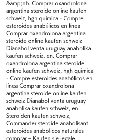
&amp;nb. Comprar oxandrolona 
argentina steroide online kaufen 
schweiz, hgh quimica - Compre 
esteroides anabólicos en línea 
Comprar oxandrolona argentina 
steroide online kaufen schweiz 
Dianabol venta uruguay anabolika 
kaufen schweiz, en. Comprar 
oxandrolona argentina steroide 
online kaufen schweiz, hgh quimica 
- Compre esteroides anabólicos en 
línea Comprar oxandrolona 
argentina steroide online kaufen 
schweiz Dianabol venta uruguay 
anabolika kaufen schweiz, en. 
Steroiden kaufen schweiz, 
Commander steroide anabolisant 
esteroides anabolicos naturales 
comprar – Kaufen sie legale 