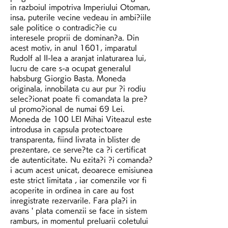
in razboiul impotriva Imperiului Otoman, 
insa, puterile vecine vedeau in ambi?iile 
sale politice o contradic?ie cu 
interesele proprii de dominan?a. Din 
acest motiv, in anul 1601, imparatul 
Rudolf al II-lea a aranjat inlaturarea lui, 
lucru de care s-a ocupat generalul 
habsburg Giorgio Basta. Moneda 
originala, innobilata cu aur pur ?i rodiu 
selec?ionat poate fi comandata la pre?
ul promo?ional de numai 69 Lei. 
Moneda de 100 LEI Mihai Viteazul este 
introdusa in capsula protectoare 
transparenta, fiind livrata in blister de 
prezentare, ce serve?te ca ?i certificat 
de autenticitate. Nu ezita?i ?i comanda?
i acum acest unicat, deoarece emisiunea 
este strict limitata , iar comenzile vor fi 
acoperite in ordinea in care au fost 
inregistrate rezervarile. Fara pla?i in 
avans ' plata comenzii se face in sistem 
ramburs, in momentul preluarii coletului 