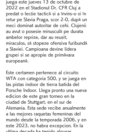
juega este jueves 13 de octubre de 
2022 en el Stadionul Dr. CFR Cluj a 
predat o lecție tactică și a învins-o și în 
retur pe Slavia Praga, scor 2-0, după un 
meci dominat autoritar de cehi. Clujenii 
au avut o posesie minusculă pe durata 
ambelor reprize, dar au reușit, 
miraculos, să stopeze ofensiva furibundă 
a Slaviei. Campioana devine lidera 
grupei și se apropie de primăvara 
europeană. 
Este certamen pertenece al circuito 
WTA con categoria 500, y se juega en 
las pistas indoor de tierra batida del 
Porsche Indoor. Llega pronto una nueva 
edicion de este gran torneo en la 
ciudad de Stuttgart, en el sur de 
Alemania. Esta sede recibe anualmente 
a las mejores raquetas femeninas del 
mundo desde la temporada 2006, y en 
este 2023, no habra excepcion. En la 
ultima decada ha tenido algunas 