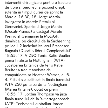
interventii chirurgicale pentru o fractura 
de tibie si peroneu la piciorul drept, 
suferita in timpul cursei de sprint la 
Marele' 16:30, 18. Jorge Martin, 
invingator in Marele Premiu al 
Germaniei. Spaniolul Jorge Martin 
(Ducati-Pramac) a castigat Marele 
Premiu al Germaniei la MotoGP, 
duminica, pe circuitul de la Sachsenring, 
pe locul 2 incheind italianul Francesco 
Bagnaia (Ducati), liderul Campionatului' 
18:55, 17. VIDEO Tenis: Katie Boulter, 
prima finalista la Nottingham (WTA) 
Jucatoarea britanica de tenis Katie 
Boulter a trecut sambata de 
compatrioata sa Heather Watson, cu 6-
4, 7-5, si s-a calificat in finala turneului 
WTA 250 pe iarba de la Nottingham 
(Marea Britanie), dotat cu premii' 
18:55, 17. Jordan Thompson va juca 
finala turneului de la 's-Hertogenbosch 
(ATP) Tenismanul australian Jordan 