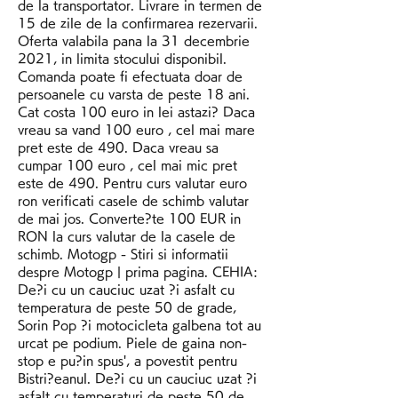
de la transportator. Livrare in termen de 
15 de zile de la confirmarea rezervarii. 
Oferta valabila pana la 31 decembrie 
2021, in limita stocului disponibil. 
Comanda poate fi efectuata doar de 
persoanele cu varsta de peste 18 ani. 
Cat costa 100 euro in lei astazi? Daca 
vreau sa vand 100 euro , cel mai mare 
pret este de 490. Daca vreau sa 
cumpar 100 euro , cel mai mic pret 
este de 490. Pentru curs valutar euro 
ron verificati casele de schimb valutar 
de mai jos. Converte?te 100 EUR in 
RON la curs valutar de la casele de 
schimb. Motogp - Stiri si informatii 
despre Motogp | prima pagina. CEHIA: 
De?i cu un cauciuc uzat ?i asfalt cu 
temperatura de peste 50 de grade, 
Sorin Pop ?i motocicleta galbena tot au 
urcat pe podium. Piele de gaina non-
stop e pu?in spus', a povestit pentru 
Bistri?eanul. De?i cu un cauciuc uzat ?i 
asfalt cu temperaturi de peste 50 de 