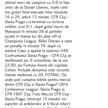
ultimul meci de campion cu 3-0 în fața 
celor de la Slovan Liberec, toate cele 
trei goluri fiind marcate între minutule 
16 și 29, adică 13 minute. CFR Cluj – 
Slavia Praga s-a terminat cu victoria 
cehilor, scor 0-1, după golul înscris de 
Masopust în minutul 28 al partidei 
jucate în manșa tur din play-off-ul 
Champions League. Billel Omrani a ratat 
un penalty în minutul 79, după ce 
arbitrul Cakir a apelat la sistemul VAR. 
Confruntarea Slavia Praga – CFR Cluj se 
desfășoară joi, 6 octombrie, de la ora 
22:00, pe Fortuna Arena din capitala 
Cehiei. Actuala denumire este recentă, 
înainte stadionul cu 20. FOTBAL: De 
unde poți cumpăra bilete pentru meciul 
dintre CFR Cluj și Slavia Praga? UEFA 
Conference League: Slavia Praga vs 
CFR 1907 Cluj. Foto Meciul CFR Cluj - 
Slavia Praga, întrerupt 15 minute! Un 
suporter al ardelenilor ar fi făcut infarct 