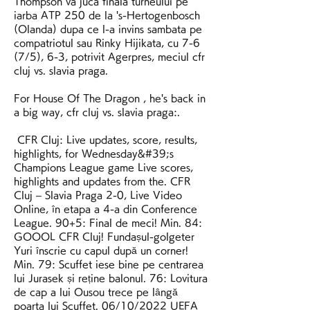
Thompson va juca finala turneului pe 
iarba ATP 250 de la 's-Hertogenbosch 
(Olanda) dupa ce l-a invins sambata pe 
compatriotul sau Rinky Hijikata, cu 7-6 
(7/5), 6-3, potrivit Agerpres, meciul cfr 
cluj vs. slavia praga.
For House Of The Dragon , he's back in 
a big way, cfr cluj vs. slavia praga:.
 CFR Cluj: Live updates, score, results, 
highlights, for Wednesday&#39;s 
Champions League game Live scores, 
highlights and updates from the. CFR 
Cluj – Slavia Praga 2-0, Live Video 
Online, în etapa a 4-a din Conference 
League. 90+5: Final de meci! Min. 84: 
GOOOL CFR Cluj! Fundașul-golgeter 
Yuri înscrie cu capul după un corner! 
Min. 79: Scuffet iese bine pe centrarea 
lui Jurasek și reține balonul. 76: Lovitura 
de cap a lui Ousou trece pe lângă 
poarta lui Scuffet. 06/10/2022 UEFA 