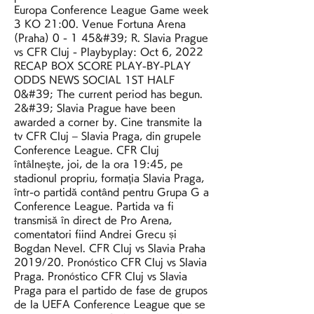
Europa Conference League Game week 
3 KO 21:00. Venue Fortuna Arena 
(Praha) 0 - 1 45&#39; R. Slavia Prague 
vs CFR Cluj - Playbyplay: Oct 6, 2022 
RECAP BOX SCORE PLAY-BY-PLAY 
ODDS NEWS SOCIAL 1ST HALF 
0&#39; The current period has begun. 
2&#39; Slavia Prague have been 
awarded a corner by. Cine transmite la 
tv CFR Cluj – Slavia Praga, din grupele 
Conference League. CFR Cluj 
întâlneşte, joi, de la ora 19:45, pe 
stadionul propriu, formaţia Slavia Praga, 
într-o partidă contând pentru Grupa G a 
Conference League. Partida va fi 
transmisă în direct de Pro Arena, 
comentatori fiind Andrei Grecu și 
Bogdan Nevel. CFR Cluj vs Slavia Praha 
2019/20. Pronóstico CFR Cluj vs Slavia 
Praga. Pronóstico CFR Cluj vs Slavia 
Praga para el partido de fase de grupos 
de la UEFA Conference League que se 