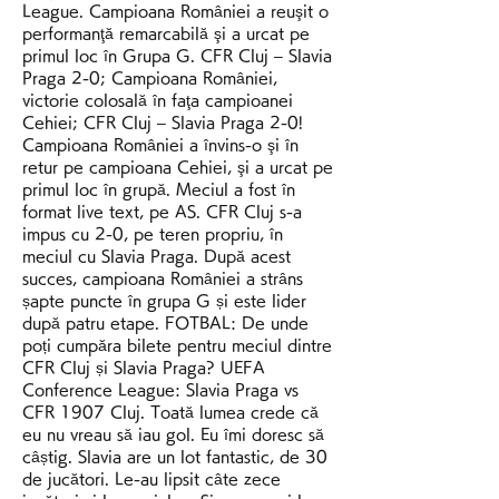
League. Campioana României a reuşit o 
performanţă remarcabilă şi a urcat pe 
primul loc în Grupa G. CFR Cluj – Slavia 
Praga 2-0; Campioana României, 
victorie colosală în faţa campioanei 
Cehiei; CFR Cluj – Slavia Praga 2-0! 
Campioana României a învins-o şi în 
retur pe campioana Cehiei, şi a urcat pe 
primul loc în grupă. Meciul a fost în 
format live text, pe AS. CFR Cluj s-a 
impus cu 2-0, pe teren propriu, în 
meciul cu Slavia Praga. După acest 
succes, campioana României a strâns 
șapte puncte în grupa G și este lider 
după patru etape. FOTBAL: De unde 
poți cumpăra bilete pentru meciul dintre 
CFR Cluj și Slavia Praga? UEFA 
Conference League: Slavia Praga vs 
CFR 1907 Cluj. Toată lumea crede că 
eu nu vreau să iau gol. Eu îmi doresc să 
câștig. Slavia are un lot fantastic, de 30 
de jucători. Le-au lipsit câte zece 