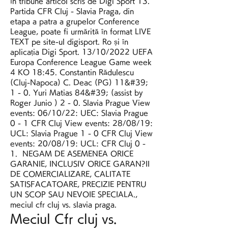
în tribune articol scris de Digi Sport 13. 
Partida CFR Cluj - Slavia Praga, din 
etapa a patra a grupelor Conference 
League, poate fi urmărită în format LIVE 
TEXT pe site-ul digisport. Ro și în 
aplicația Digi Sport. 13/10/2022 UEFA 
Europa Conference League Game week 
4 KO 18:45. Constantin Rădulescu 
(Cluj-Napoca) C. Deac (PG) 11&#39; 
1 - 0. Yuri Matias 84&#39; (assist by 
Roger Junio ) 2 - 0. Slavia Prague View 
events: 06/10/22: UEC: Slavia Prague 
0 - 1 CFR Cluj View events: 28/08/19: 
UCL: Slavia Prague 1 - 0 CFR Cluj View 
events: 20/08/19: UCL: CFR Cluj 0 - 
1.  NEGAM DE ASEMENEA ORICE 
GARANIE, INCLUSIV ORICE GARAN?II 
DE COMERCIALIZARE, CALITATE 
SATISFACATOARE, PRECIZIE PENTRU 
UN SCOP SAU NEVOIE SPECIALA., 
meciul cfr cluj vs. slavia praga.
Meciul Cfr cluj vs. 