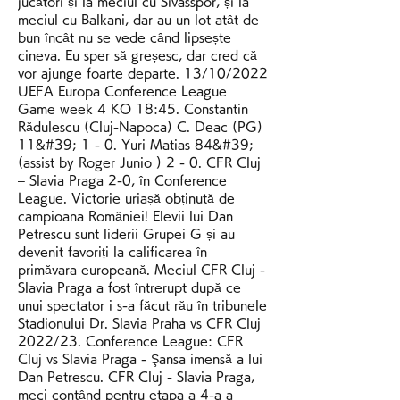
jucători și la meciul cu Sivasspor, și la 
meciul cu Balkani, dar au un lot atât de 
bun încât nu se vede când lipsește 
cineva. Eu sper să greșesc, dar cred că 
vor ajunge foarte departe. 13/10/2022 
UEFA Europa Conference League 
Game week 4 KO 18:45. Constantin 
Rădulescu (Cluj-Napoca) C. Deac (PG) 
11&#39; 1 - 0. Yuri Matias 84&#39; 
(assist by Roger Junio ) 2 - 0. CFR Cluj 
– Slavia Praga 2-0, în Conference 
League. Victorie uriașă obținută de 
campioana României! Elevii lui Dan 
Petrescu sunt liderii Grupei G și au 
devenit favoriți la calificarea în 
primăvara europeană. Meciul CFR Cluj - 
Slavia Praga a fost întrerupt după ce 
unui spectator i s-a făcut rău în tribunele 
Stadionului Dr. Slavia Praha vs CFR Cluj 
2022/23. Conference League: CFR 
Cluj vs Slavia Praga - Şansa imensă a lui 
Dan Petrescu. CFR Cluj - Slavia Praga, 
meci contând pentru etapa a 4-a a 