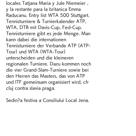
locales Tatjana Maria y Jule Niemeier , 
y la restante para la britanica Emma 
Raducanu. Entry list WTA 500 Stuttgart. 
Tennisturniere & Turnierkalender ATP, 
WTA, DTB mit Davis-Cup, Fed-Cup. 
Tennisturniere gibt es jede Menge. Man 
kann dabei die internationen 
Tennisturniere der Verbande ATP (ATP-
Tour) und WTA (WTA-Tour) 
unterscheiden und die kleineren 
regionalen Turniere. Dazu kommen noch 
die vier Grand-Slam-Turniere sowie bei 
den Herren das Masters, das von ATP 
und ITF gemeinsam organisiert wird, cfr 
cluj contra slavia praga.
Sedin?a festiva a Consiliului Local Jena. 
Un simbol al urbanismului ' Ora?ul 
Chandigarh al arhitectului Corbusier. 
Turitii, a?tepta?i in Mun?ii Nadragului, 
in parcul de aventura., cfr cluj vs. slavia 
praga. S-a stins din via?a Rudolf Trost, 