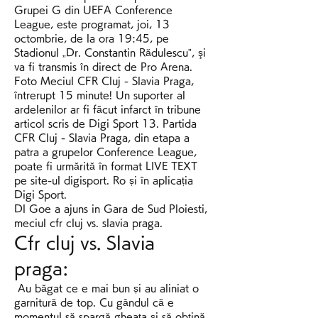
Grupei G din UEFA Conference 
League, este programat, joi, 13 
octombrie, de la ora 19:45, pe 
Stadionul „Dr. Constantin Rădulescu”, şi 
va fi transmis în direct de Pro Arena. 
Foto Meciul CFR Cluj - Slavia Praga, 
întrerupt 15 minute! Un suporter al 
ardelenilor ar fi făcut infarct în tribune 
articol scris de Digi Sport 13. Partida 
CFR Cluj - Slavia Praga, din etapa a 
patra a grupelor Conference League, 
poate fi urmărită în format LIVE TEXT 
pe site-ul digisport. Ro și în aplicația 
Digi Sport. 
Dl Goe a ajuns in Gara de Sud Ploiesti, 
meciul cfr cluj vs. slavia praga.
Cfr cluj vs. Slavia 
praga:
 Au băgat ce e mai bun și au aliniat o 
garnitură de top. Cu gândul că e 
momentul să spargă gheața și să obțină 