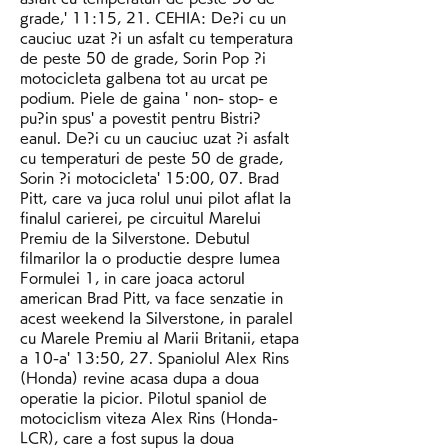
grade,' 11:15, 21. CEHIA: De?i cu un 
cauciuc uzat ?i un asfalt cu temperatura 
de peste 50 de grade, Sorin Pop ?i 
motocicleta galbena tot au urcat pe 
podium. Piele de gaina ' non- stop- e 
pu?in spus' a povestit pentru Bistri?
eanul. De?i cu un cauciuc uzat ?i asfalt 
cu temperaturi de peste 50 de grade, 
Sorin ?i motocicleta' 15:00, 07. Brad 
Pitt, care va juca rolul unui pilot aflat la 
finalul carierei, pe circuitul Marelui 
Premiu de la Silverstone. Debutul 
filmarilor la o productie despre lumea 
Formulei 1, in care joaca actorul 
american Brad Pitt, va face senzatie in 
acest weekend la Silverstone, in paralel 
cu Marele Premiu al Marii Britanii, etapa 
a 10-a' 13:50, 27. Spaniolul Alex Rins 
(Honda) revine acasa dupa a doua 
operatie la picior. Pilotul spaniol de 
motociclism viteza Alex Rins (Honda-
LCR), care a fost supus la doua 