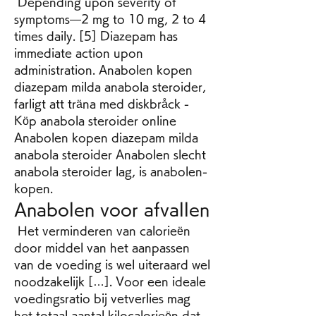
 Depending upon severity of 
symptoms—2 mg to 10 mg, 2 to 4 
times daily. [5] Diazepam has 
immediate action upon 
administration. Anabolen kopen 
diazepam milda anabola steroider, 
farligt att träna med diskbråck - 
Köp anabola steroider online 
Anabolen kopen diazepam milda 
anabola steroider Anabolen slecht 
anabola steroider lag, is anabolen-
kopen. 
Anabolen voor afvallen
 Het verminderen van calorieën 
door middel van het aanpassen 
van de voeding is wel uiteraard wel 
noodzakelijk […]. Voor een ideale 
voedingsratio bij vetverlies mag 
het totaal aantal kilocalorieën dat 