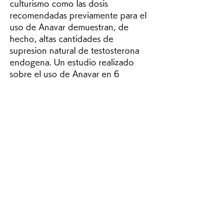
culturismo como las dosis 
recomendadas previamente para el 
uso de Anavar demuestran, de 
hecho, altas cantidades de 
supresion natural de testosterona 
endogena. Un estudio realizado 
sobre el uso de Anavar en 6 
sujetos de prueba masculinos 
jovenes demostro que despues de 
solo 5 dias de la administracion de 
Anavar con solo 15 mg al dia, los 
niveles de testosterona de los 
sujetos de prueba se redujeron 
significativamente en el dia 5 de 
449ng dl a 282ng dl Una 
reduccion del 37 de testosterona 
en 5 dias, anabolen kopen met 
creditcard. Anavar or Anadrol for 
Bodybuilding. For bodybuilding, 