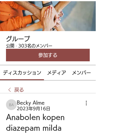
グループ
公開
·
303名のメンバー
参加する
ディスカッション
メディア
メンバー
戻る
Becky Alme
Becky Alme
2023年9月16日
Anabolen kopen 
diazepam milda 