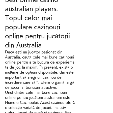
australian players. 
Topul celor mai 
populare cazinouri 
online pentru jucătorii 
din Australia
Dacă ești un jucător pasionat din 
Australia, caută cele mai bune cazinouri 
online pentru a te bucura de experiența 
ta de joc la maxim. În prezent, există o 
mulțime de opțiuni disponibile, dar este 
important să alegi un cazinou de 
încredere care să îți ofere o gamă largă 
de jocuri și bonusuri atractive.
Unul dintre cele mai bune cazinouri 
online pentru jucătorii australieni este 
Numele Cazinoului. Acest cazinou oferă 
o selecție variată de jocuri, inclusiv 
sloturi, jocuri de masă și cazinouri live. 