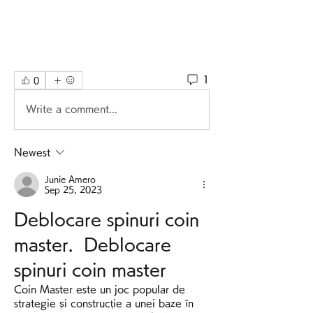
1
0
Write a comment...
Newest
Junie Amero
Sep 25, 2023
Deblocare spinuri coin 
master.  Deblocare 
spinuri coin master 
Coin Master este un joc popular de 
strategie și construcție a unei baze în 