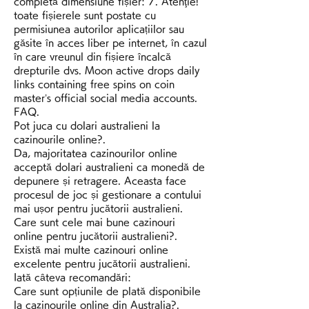
completă dimensiune fișier: 7. Atenţie! 
toate fișierele sunt postate cu 
permisiunea autorilor aplicațiilor sau 
găsite în acces liber pe internet, în cazul 
în care vreunul din fișiere încalcă 
drepturile dvs. Moon active drops daily 
links containing free spins on coin 
master’s official social media accounts. 
FAQ.
Pot juca cu dolari australieni la 
cazinourile online?.
Da, majoritatea cazinourilor online 
acceptă dolari australieni ca monedă de 
depunere și retragere. Aceasta face 
procesul de joc și gestionare a contului 
mai ușor pentru jucătorii australieni.
Care sunt cele mai bune cazinouri 
online pentru jucătorii australieni?.
Există mai multe cazinouri online 
excelente pentru jucătorii australieni. 
Iată câteva recomandări:
Care sunt opțiunile de plată disponibile 
la cazinourile online din Australia?.