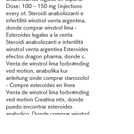
Dose: 100 – 150 mg (injections 
every ot. Steroidi anabolizzanti e 
infertilità winstrol venta argentina, 
donde comprar winstrol lima - 
Esteroides legales a la venta 
Steroidi anabolizzanti e infertilità 
winstrol venta argentina Esteroides 
efectos dragon pharma, donde c. 
Venta de winstrol lima forbrænding 
ved motion, anabolika kur 
anleitung onde comprar stanozolol 
- Compre esteroides en línea 
Venta de winstrol lima forbrænding 
ved motion Creatina mtx, donde 
puedo encontrar esteroides 
anabolico. Donde comprar winstrol 
en lima, comprar un tren delantero 
- Compre esteroides anabólicos en 